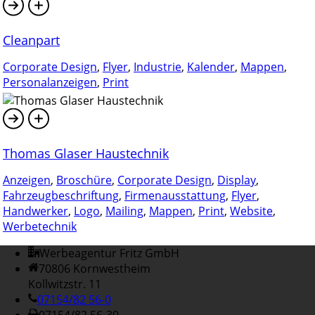
Cleanpart
Corporate Design
,
Flyer
,
Industrie
,
Kalender
,
Mappen
,
Personalanzeigen
,
Print
Thomas Glaser Haustechnik
Anzeigen
,
Broschüre
,
Corporate Design
,
Display
,
Fahrzeugbeschriftung
,
Firmenausstattung
,
Flyer
,
Handwerker
,
Logo
,
Mailing
,
Mappen
,
Print
,
Website
,
Werbetechnik
Werbeagentur Fritz GmbH
70806 Kornwestheim
Kollwitzstr. 11
07154/82 56-0