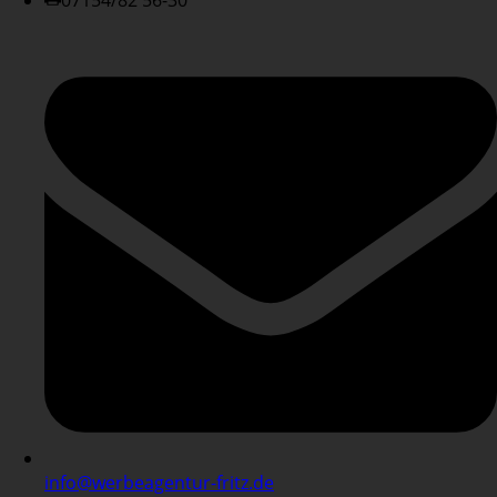
07154/82 56-30
info@werbeagentur-fritz.de